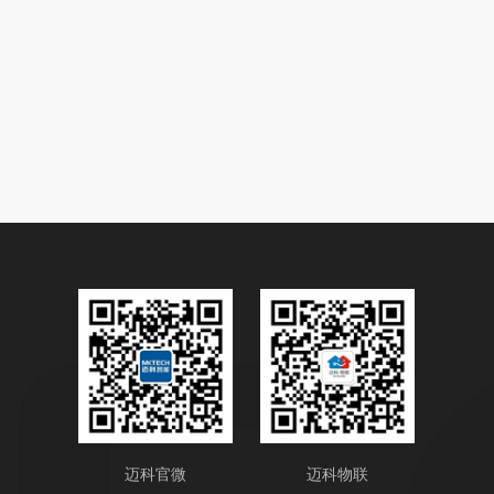
迈科官微
迈科物联